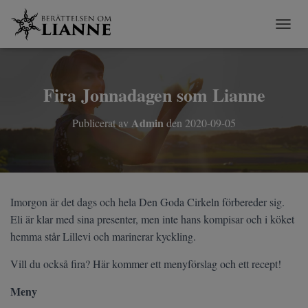
S
L
Å
P
Å
Fira Jonnadagen som Lianne
/
A
Admin
Publicerat av
den
2020-09-05
V
N
A
V
I
G
Imorgon är det dags och hela Den Goda Cirkeln förbereder sig.
E
R
Eli är klar med sina presenter, men inte hans kompisar och i köket
I
hemma står Lillevi och marinerar kyckling.
N
G
Vill du också fira? Här kommer ett menyförslag och ett recept!
Meny