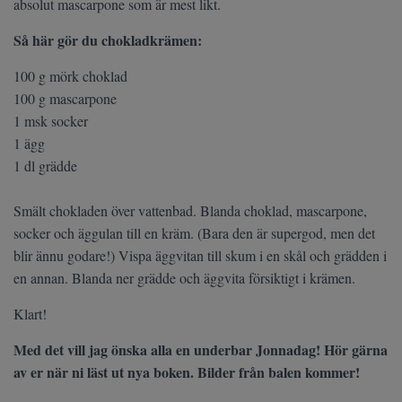
absolut mascarpone som är mest likt.
Så här gör du chokladkrämen:
100 g mörk choklad
100 g mascarpone
1 msk socker
1 ägg
1 dl grädde
Smält chokladen över vattenbad. Blanda choklad, mascarpone,
socker och äggulan till en kräm. (Bara den är supergod, men det
blir ännu godare!) Vispa äggvitan till skum i en skål och grädden i
en annan. Blanda ner grädde och äggvita försiktigt i krämen.
Klart!
Med det vill jag önska alla en underbar Jonnadag! Hör gärna
av er när ni läst ut nya boken. Bilder från balen kommer!