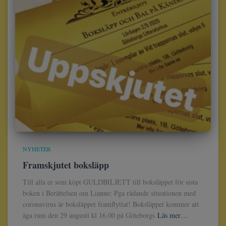
NYHETER
Framskjutet boksläpp
Till alla er som köpt GULDBILJETT till boksläppet för sista
boken i Berättelsen om Lianne: Pga rådande situationen med
coronavirus är boksläppet framflyttat! Boksläppet kommer att
äga rum den 29 augusti kl 16.00 på Göteborgs
Läs mer…