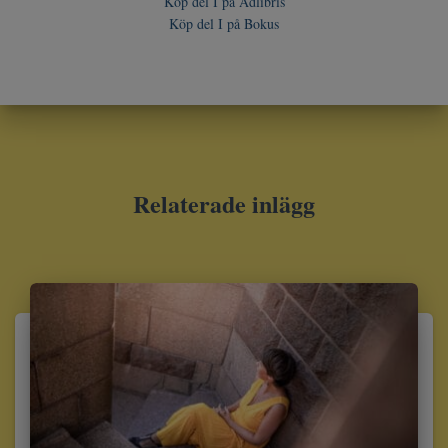
Köp del I på Adlibris
Köp del I på Bokus
Relaterade inlägg