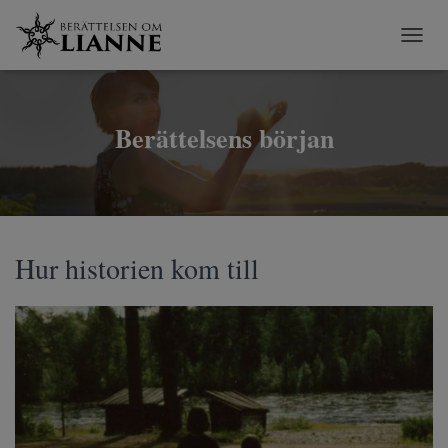
S
L
Å
P
Å
Berättelsens början
/
A
V
N
A
V
Hur historien kom till
I
G
E
R
I
N
G