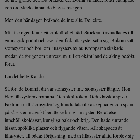
och ord skreks innan de blev sams igen.
Men den här dagen bråkade de inte alls. De lekte.
Mitt i skogen fanns ett omkullfallet träd. Stocken förvandlades till
en magisk portal och över den fick lillasyster sätta sig. Bakom satt
storasyster och höll om lillasysters axlar. Kropparna skakade
medan de for genom universum, till ett okänt land de aldrig besökt
förut.
Landet hette Kändo.
Så fort de kommit dit var storasyster inte storasyster längre. Hon
blev lillasysterns mamma. Och skolfröken. Och klasskompisar.
Faktum är att storasyster tog hundratals olika skepnader och spann
på så vis en magiskt berättelse kring sin syster. Berättelsen
innehöll skoldagar, kungliga baler och krig. Den hade surrande
hissar, spöklika platser och flygande väsen. Allt skapades åt
lillasyster, till bådas förtjusning, medan lillasyster alltid förblev sig