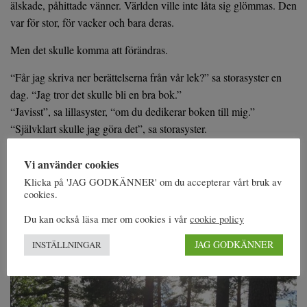
älskade, påhittade vänner. Världen ville inte låta sig glömmas. Den
var för stor, för vacker och bara deras.
Men det skulle komma att förändras.
“Får jag skriva ner berättelserna från vår lek?” sa storasyster en
dag. “Jag tror det skulle bli en bra bok.”
“Javisst”, sa lillasyster, “om du dedikerar boken till mig.”
“Självklart skulle jag göra det”, sa storasyster.
Ett par år senare började hon skriva och hon kunde inte sluta. Men
Vi använder cookies
det blev inte en bok.
Klicka på 'JAG GODKÄNNER' om du accepterar vårt bruk av
cookies.
Det blev fem.
Du kan också läsa mer om cookies i vår
cookie policy
JAG GODKÄNNER
INSTÄLLNINGAR