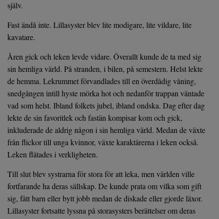
själv.
Fast ändå inte. Lillasyster blev lite modigare, lite vildare, lite
kavatare.
Åren gick och leken levde vidare. Överallt kunde de ta med sig
sin hemliga värld. På stranden, i bilen, på semestern. Helst lekte
de hemma. Lekrummet förvandlades till en överdådig våning,
snedgången intill hyste mörka hot och nedanför trappan väntade
vad som helst. Ibland folkets jubel, ibland ondska. Dag efter dag
lekte de sin favoritlek och fastän kompisar kom och gick,
inkluderade de aldrig någon i sin hemliga värld. Medan de växte
från flickor till unga kvinnor, växte karaktärerna i leken också.
Leken flätades i verkligheten.
Till slut blev systrarna för stora för att leka, men världen ville
fortfarande ha deras sällskap. De kunde prata om vilka som gift
sig, fått barn eller bytt jobb medan de diskade eller gjorde läxor.
Lillasyster fortsatte lyssna på storasysters berättelser om deras