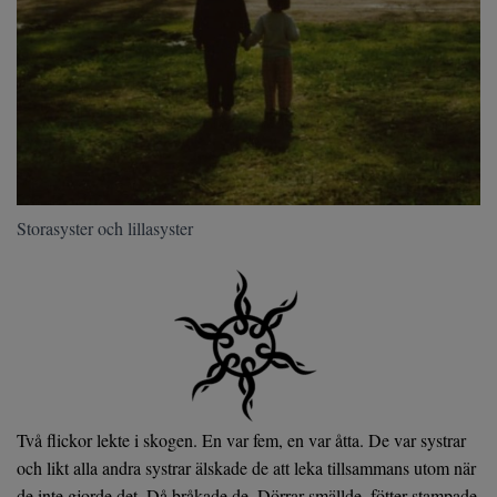
Storasyster och lillasyster
Två flickor lekte i skogen. En var fem, en var åtta. De var systrar
och likt alla andra systrar älskade de att leka tillsammans utom när
de inte gjorde det. Då bråkade de. Dörrar smällde, fötter stampade