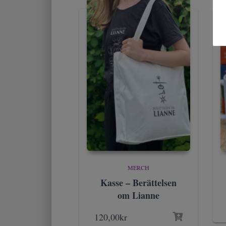
MERCH
Kasse – Berättelsen
om Lianne
120,00
kr