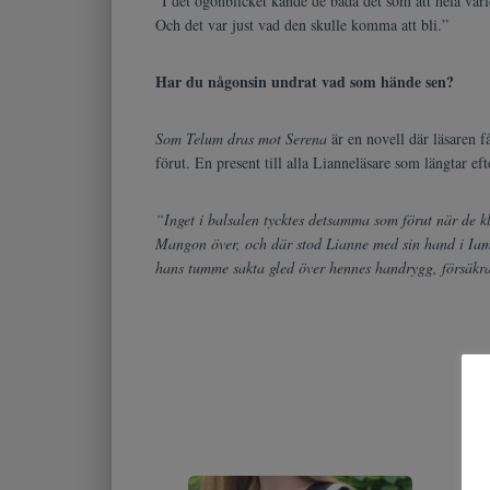
“I det ögonblicket kände de båda det som att hela värl
Och det var just vad den skulle komma att bli.”
Har du någonsin undrat vad som hände sen?
Som Telum dras mot Serena
är en novell där läsaren f
förut. En present till alla Lianneläsare som längtar eft
“Inget i balsalen tycktes detsamma som förut när de k
Mangon över, och där stod Lianne med sin hand i Iams
hans tumme sakta gled över hennes handrygg, försäkran