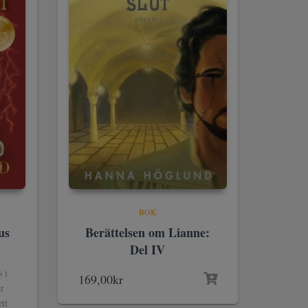
BOK
us
Berättelsen om Lianne:
Del IV
 i
169,00
kr
er
tt