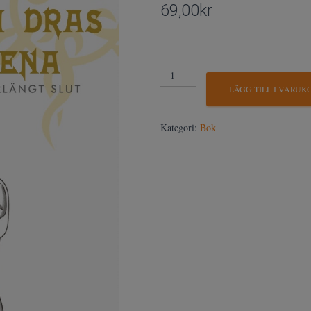
69,00
kr
Som
Telum
LÄGG TILL I VARUK
dras
mot
Kategori:
Bok
Serena
mängd