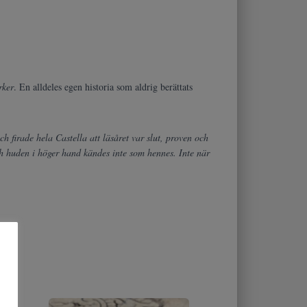
rker
. En alldeles egen historia som aldrig berättats
 firade hela Castella att läsåret var slut, proven och
h huden i höger hand kändes inte som hennes. Inte när