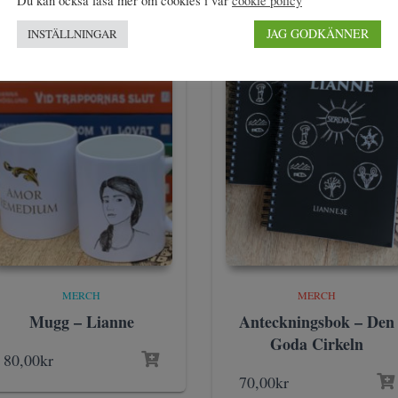
Du kan också läsa mer om cookies i vår
cookie policy
JAG GODKÄNNER
INSTÄLLNINGAR
MERCH
MERCH
Mugg – Lianne
Anteckningsbok – Den
Goda Cirkeln
80,00
kr
70,00
kr