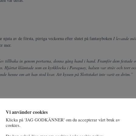
den var deras.
år njuta av de första, pirriga veckorna efter slutet på fantasyboken
I levande mö
er mer.
lev tillbaka in genom portarna, denna gång hand i hand. Framför dem festade och
. Hjärtat klämtade som en kyrkklocka i Paraguay, halsen var sträv och torr oc
de henne om att han stod kvar. Att kyssen på Slottstaket inte varit en dröm.”
Du kanske också gillar …
Vi använder cookies
Klicka på 'JAG GODKÄNNER' om du accepterar vårt bruk av
cookies.