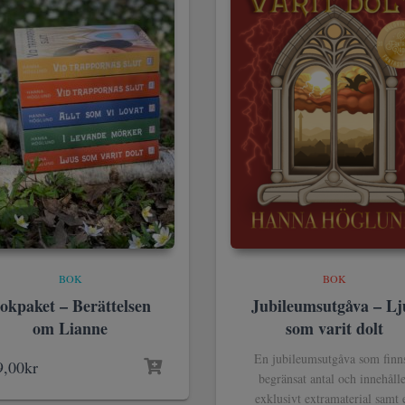
BOK
BOK
okpaket – Berättelsen
Jubileumsutgåva – Lj
om Lianne
som varit dolt
En jubileumsutgåva som finns
9,00
kr
begränsat antal och innehåll
exklusivt extramaterial samt e