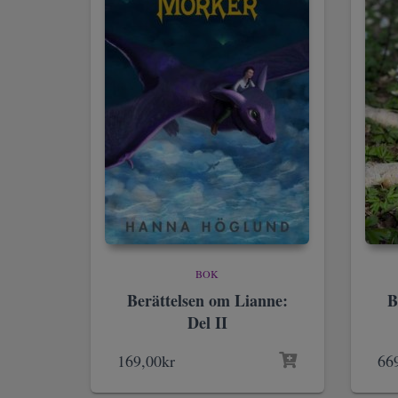
BOK
Berättelsen om Lianne:
B
Del II
169,00
kr
66